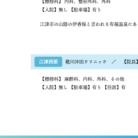
【標榜科】
内科
整形外科
外科
【入院】無し
【駐車場】有り
江津市の山陰の伊香保と言われる有福温泉にあ
江津西部
敬川沖田クリニック
／
【院長
【標榜科】
麻酔科
内科
外科
その他
【入院】無し
【駐車場】有り
【往診】有