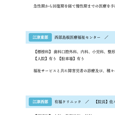
急性期から回復期を経て慢性期までの医療を手
江津東部
西部島根医療福祉センター
／
【標榜科】
歯科口腔外科
内科
小児科
整
【入院】有り
【駐車場】有り
福祉サービスと共に障害児者の診療及び、種々
江津西部
有福クリニック
／
【院長】佐