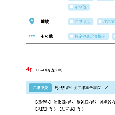
その他
地域
江津中央
江津東
その他
特定健康診査機関
4
件
（1〜4件を表示中）
江津中央
島根県済生会江津総合病院
／
【標榜科】
消化器内科
脳神経内科
循環器
【入院】有り
【駐車場】有り