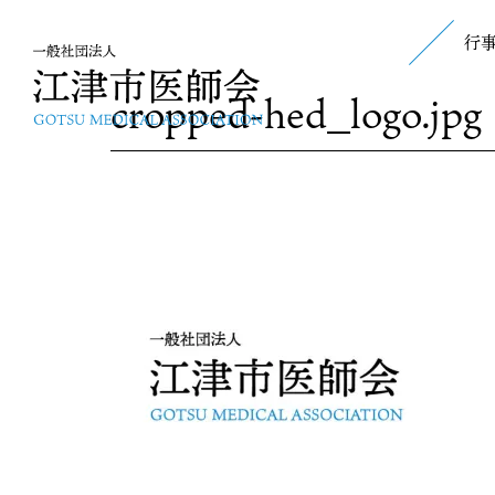
行
cropped-hed_logo.jpg